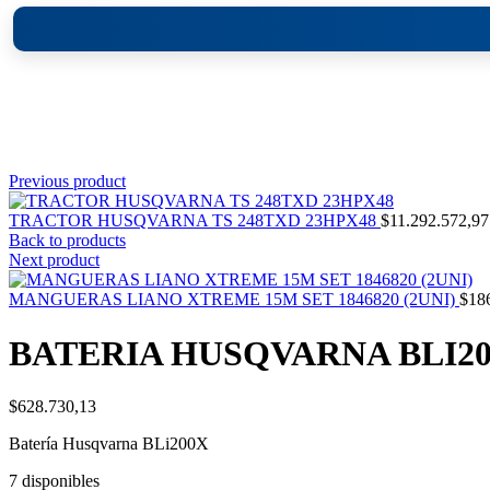
Click to enlarge
Previous product
TRACTOR HUSQVARNA TS 248TXD 23HPX48
$
11.292.572,97
Back to products
Next product
MANGUERAS LIANO XTREME 15M SET 1846820 (2UNI)
$
18
BATERIA HUSQVARNA BLI200
$
628.730,13
Batería Husqvarna BLi200X
7 disponibles