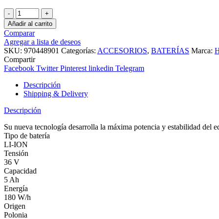
BATERIA
HUSQVARNA
Añadir al carrito
BLI200X
Comparar
36V
Agregar a lista de deseos
5.2AH
SKU:
970448901
Categorías:
ACCESORIOS
,
BATERÍAS
Marca:
H
cantidad
Compartir
Facebook
Twitter
Pinterest
linkedin
Telegram
Descripción
Shipping & Delivery
Descripción
Su nueva tecnología desarrolla la máxima potencia y estabilidad del
Tipo de batería
LI-ION
Tensión
36 V
Capacidad
5 Ah
Energía
180 W/h
Origen
Polonia