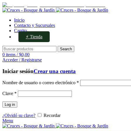
Av. Ejército de los Andes 336, Mendoza
Inicio
Contacto y Sucursales
Carrito
⚡ Tienda
Search
0
items
/
$
0,00
Acceder / Registrarse
Iniciar sesión
Crear una cuenta
Nombre de usuario o correo electrónico
*
Clave
*
Log in
¿Olvidó su clave?
Recordar
Menu