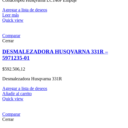
Cortacesped Husqvarna LC140P Empuje
Agregar a lista de deseos
Leer más
Quick view
Comparar
Cerrar
DESMALEZADORA HUSQVARNA 331R –
5971235-01
$
592.506,12
Desmalezadora Husqvarna 331R
Agregar a lista de deseos
Añadir al carrito
Quick view
Comparar
Cerrar