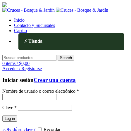
Av. Ejército de los Andes 336, Mendoza
Inicio
Contacto y Sucursales
Carrito
⚡ Tienda
Search
0
items
/
$
0,00
Acceder / Registrarse
Iniciar sesión
Crear una cuenta
Nombre de usuario o correo electrónico
*
Clave
*
Log in
¿Olvidó su clave?
Recordar