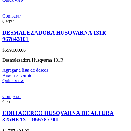
Quick view
Comparar
Cerrar
DESMALEZADORA HUSQVARNA 131R
967843101
$
559.600,06
Desmalezadora Husqvarna 131R
Agregar a lista de deseos
Añadir al carrito
Quick view
Comparar
Cerrar
CORTACERCO HUSQVARNA DE ALTURA
325HE4X – 966787701
$
1.767.491,09