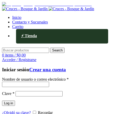
Av. Ejército de los Andes 336, Mendoza
Inicio
Contacto y Sucursales
Carrito
⚡ Tienda
Search
0
items
/
$
0,00
Acceder / Registrarse
Iniciar sesión
Crear una cuenta
Nombre de usuario o correo electrónico
*
Clave
*
Log in
¿Olvidó su clave?
Recordar