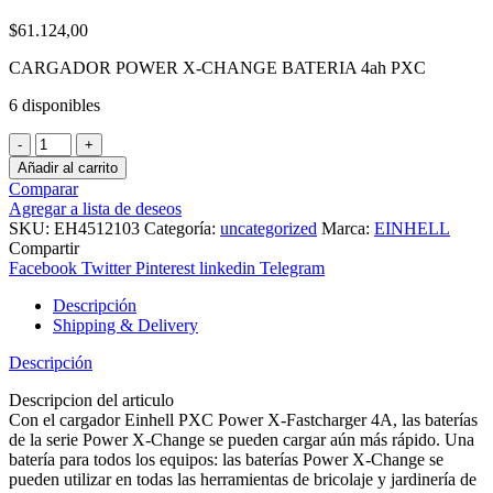
$
61.124,00
CARGADOR POWER X-CHANGE BATERIA 4ah PXC
6 disponibles
CARGADOR
POWER
Añadir al carrito
X-
Comparar
CHANGE
Agregar a lista de deseos
BATERIA
SKU:
EH4512103
Categoría:
uncategorized
Marca:
EINHELL
4ah
Compartir
PXC
Facebook
Twitter
Pinterest
linkedin
Telegram
cantidad
Descripción
Shipping & Delivery
Descripción
Descripcion del articulo
Con el cargador Einhell PXC Power X-Fastcharger 4A, las baterías
de la serie Power X-Change se pueden cargar aún más rápido. Una
batería para todos los equipos: las baterías Power X-Change se
pueden utilizar en todas las herramientas de bricolaje y jardinería de