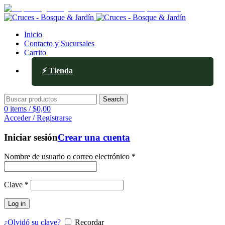
Av. Ejército de los Andes 336, Mendoza
Inicio
Contacto y Sucursales
Carrito
⚡ Tienda
Search
0
items
/
$
0,00
Acceder / Registrarse
Iniciar sesión
Crear una cuenta
Nombre de usuario o correo electrónico
*
Clave
*
Log in
¿Olvidó su clave?
Recordar