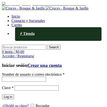
Av. Ejército de los Andes 336, Mendoza
Inicio
Contacto y Sucursales
Carrito
⚡ Tienda
Search
0
items
/
$
0,00
Acceder / Registrarse
Iniciar sesión
Crear una cuenta
Nombre de usuario o correo electrónico
*
Clave
*
Log in
¿Olvidó su clave?
Recordar