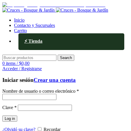
Av. Ejército de los Andes 336, Mendoza
Inicio
Contacto y Sucursales
Carrito
⚡ Tienda
Search
0
items
/
$
0,00
Acceder / Registrarse
Iniciar sesión
Crear una cuenta
Nombre de usuario o correo electrónico
*
Clave
*
Log in
¿Olvidó su clave?
Recordar