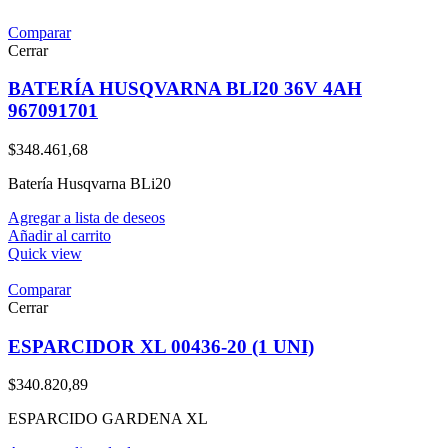
Comparar
Cerrar
BATERÍA HUSQVARNA BLI20 36V 4AH
967091701
$
348.461,68
Batería Husqvarna BLi20
Agregar a lista de deseos
Añadir al carrito
Quick view
Comparar
Cerrar
ESPARCIDOR XL 00436-20 (1 UNI)
$
340.820,89
ESPARCIDO GARDENA XL