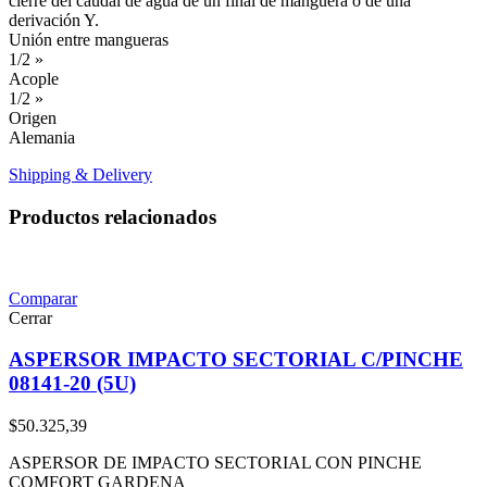
cierre del caudal de agua de un final de manguera o de una
derivación Y.
Unión entre mangueras
1/2 »
Acople
1/2 »
Origen
Alemania
Shipping & Delivery
Productos relacionados
Comparar
Cerrar
ASPERSOR IMPACTO SECTORIAL C/PINCHE
08141-20 (5U)
$
50.325,39
ASPERSOR DE IMPACTO SECTORIAL CON PINCHE
COMFORT GARDENA