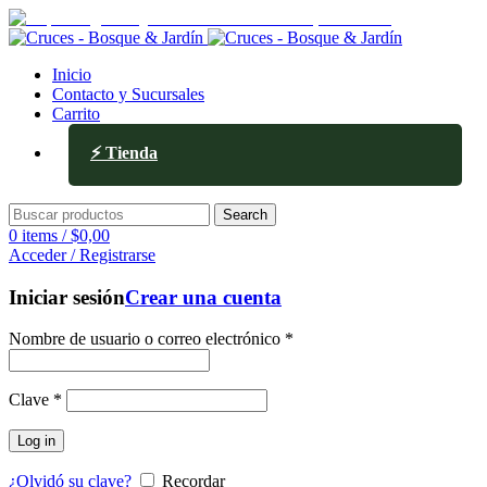
Av. Ejército de los Andes 336, Mendoza
Inicio
Contacto y Sucursales
Carrito
⚡ Tienda
Search
0
items
/
$
0,00
Acceder / Registrarse
Iniciar sesión
Crear una cuenta
Nombre de usuario o correo electrónico
*
Clave
*
Log in
¿Olvidó su clave?
Recordar