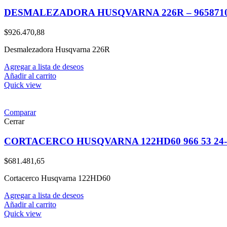
DESMALEZADORA HUSQVARNA 226R – 9658710
$
926.470,88
Desmalezadora Husqvarna 226R
Agregar a lista de deseos
Añadir al carrito
Quick view
Comparar
Cerrar
CORTACERCO HUSQVARNA 122HD60 966 53 24-
$
681.481,65
Cortacerco Husqvarna 122HD60
Agregar a lista de deseos
Añadir al carrito
Quick view