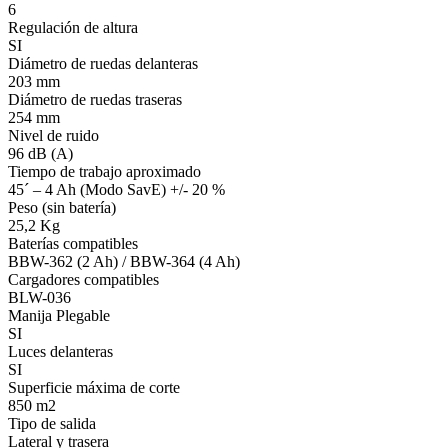
6
Regulación de altura
SI
Diámetro de ruedas delanteras
203 mm
Diámetro de ruedas traseras
254 mm
Nivel de ruido
96 dB (A)
Tiempo de trabajo aproximado
45´ – 4 Ah (Modo SavE) +/- 20 %
Peso (sin batería)
25,2 Kg
Baterías compatibles
BBW-362 (2 Ah) / BBW-364 (4 Ah)
Cargadores compatibles
BLW-036
Manija Plegable
SI
Luces delanteras
SI
Superficie máxima de corte
850 m2
Tipo de salida
Lateral y trasera