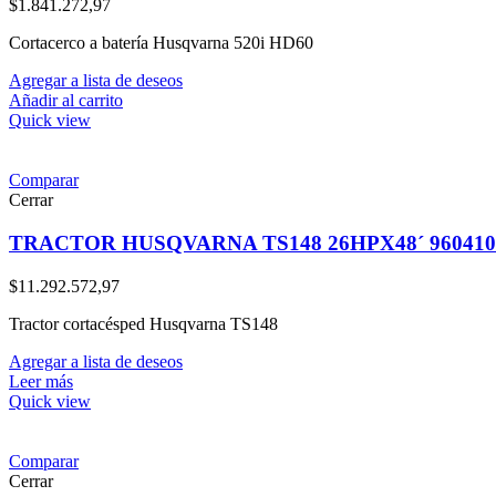
$
1.841.272,97
Cortacerco a batería Husqvarna 520i HD60
Agregar a lista de deseos
Añadir al carrito
Quick view
Comparar
Cerrar
TRACTOR HUSQVARNA TS148 26HPX48´ 960410
$
11.292.572,97
Tractor cortacésped Husqvarna TS148
Agregar a lista de deseos
Leer más
Quick view
Comparar
Cerrar