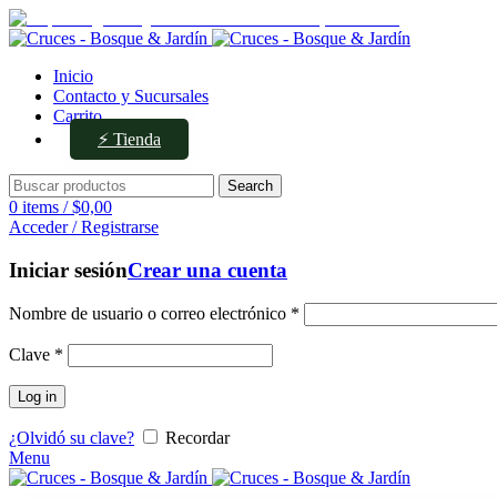
Av. Ejército de los Andes 336, Mendoza
Inicio
Contacto y Sucursales
Carrito
⚡ Tienda
Search
0
items
/
$
0,00
Acceder / Registrarse
Iniciar sesión
Crear una cuenta
Nombre de usuario o correo electrónico
*
Clave
*
Log in
¿Olvidó su clave?
Recordar
Menu