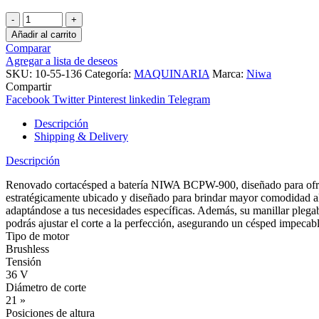
CORTACÉSPED
BATERIA
Añadir al carrito
NIWA
Comparar
3EN1
Agregar a lista de deseos
1"
SKU:
10-55-136
Categoría:
MAQUINARIA
Marca:
Niwa
BCPW-
Compartir
900
Facebook
Twitter
Pinterest
linkedin
Telegram
cantidad
Descripción
Shipping & Delivery
Descripción
Renovado cortacésped a batería NIWA BCPW-900, diseñado para ofrec
estratégicamente ubicado y diseñado para brindar mayor comodidad al op
adaptándose a tus necesidades específicas. Además, su manillar plegab
podrás ajustar el corte a la perfección, asegurando un césped impe
Tipo de motor
Brushless
Tensión
36 V
Diámetro de corte
21 »
Posiciones de altura