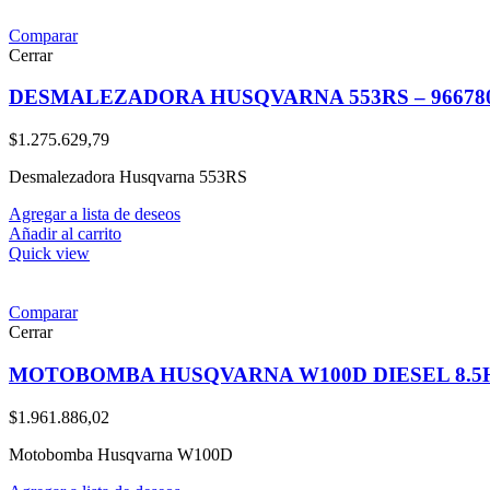
Comparar
Cerrar
DESMALEZADORA HUSQVARNA 553RS – 966780
$
1.275.629,79
Desmalezadora Husqvarna 553RS
Agregar a lista de deseos
Añadir al carrito
Quick view
Comparar
Cerrar
MOTOBOMBA HUSQVARNA W100D DIESEL 8.5HP 
$
1.961.886,02
Motobomba Husqvarna W100D