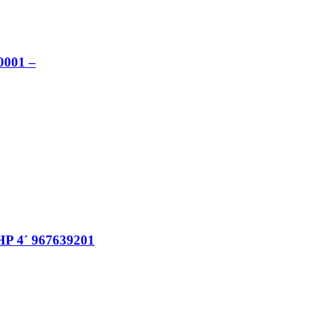
001 –
4´ 967639201