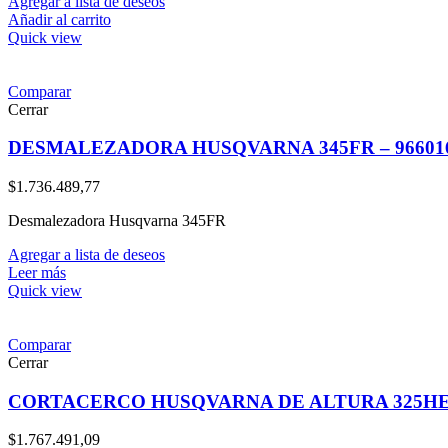
Agregar a lista de deseos
Añadir al carrito
Quick view
Comparar
Cerrar
DESMALEZADORA HUSQVARNA 345FR – 96601
$
1.736.489,77
Desmalezadora Husqvarna 345FR
Agregar a lista de deseos
Leer más
Quick view
Comparar
Cerrar
CORTACERCO HUSQVARNA DE ALTURA 325HE4X
$
1.767.491,09