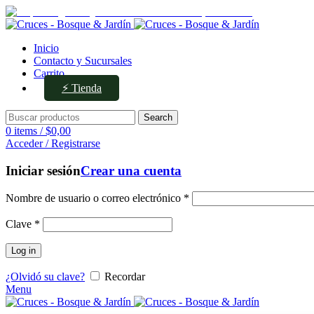
Av. Ejército de los Andes 336, Mendoza
Inicio
Contacto y Sucursales
Carrito
⚡ Tienda
Search
0
items
/
$
0,00
Acceder / Registrarse
Iniciar sesión
Crear una cuenta
Nombre de usuario o correo electrónico
*
Clave
*
Log in
¿Olvidó su clave?
Recordar
Menu