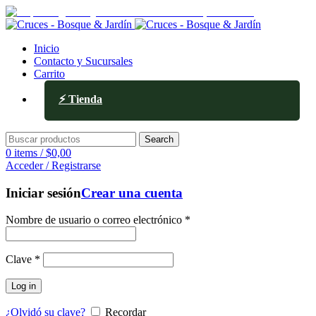
Av. Ejército de los Andes 336, Mendoza
Inicio
Contacto y Sucursales
Carrito
⚡ Tienda
Search
0
items
/
$
0,00
Acceder / Registrarse
Iniciar sesión
Crear una cuenta
Nombre de usuario o correo electrónico
*
Clave
*
Log in
¿Olvidó su clave?
Recordar