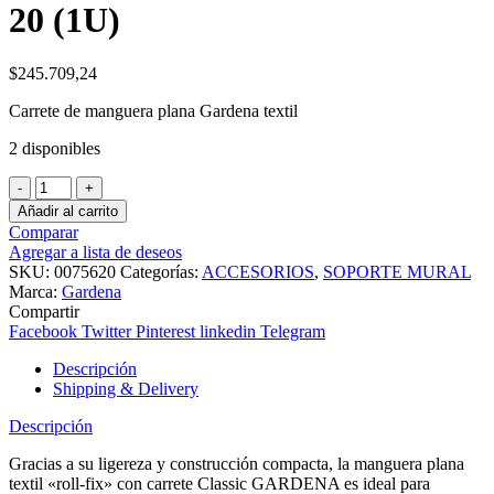
20 (1U)
$
245.709,24
Carrete de manguera plana Gardena textil
2 disponibles
CARRETE
MANG
Añadir al carrito
PLANA
Comparar
CLAS
Agregar a lista de deseos
ROLL-
SKU:
0075620
Categorías:
ACCESORIOS
,
SOPORTE MURAL
FIX
Marca:
Gardena
15M
Compartir
00756-
Facebook
Twitter
Pinterest
linkedin
Telegram
20
(1U)
Descripción
cantidad
Shipping & Delivery
Descripción
Gracias a su ligereza y construcción compacta, la manguera plana
textil «roll-fix» con carrete Classic GARDENA es ideal para