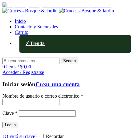
Av. Ejército de los Andes 336, Mendoza
Inicio
Contacto y Sucursales
Carrito
⚡ Tienda
Search
0
items
/
$
0,00
Acceder / Registrarse
Iniciar sesión
Crear una cuenta
Nombre de usuario o correo electrónico
*
Clave
*
Log in
¿Olvidó su clave?
Recordar