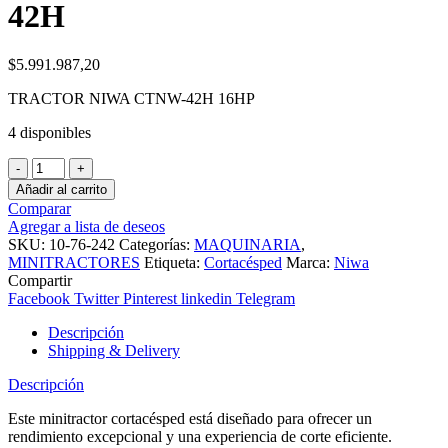
42H
$
5.991.987,20
TRACTOR NIWA CTNW-42H 16HP
4 disponibles
TRACTOR
NIWA
Añadir al carrito
16,5HP
Comparar
HIDROSTATICO
Agregar a lista de deseos
42"
SKU:
10-76-242
Categorías:
MAQUINARIA
,
CTNW-
MINITRACTORES
Etiqueta:
Cortacésped
Marca:
Niwa
42H
Compartir
cantidad
Facebook
Twitter
Pinterest
linkedin
Telegram
Descripción
Shipping & Delivery
Descripción
Este minitractor cortacésped está diseñado para ofrecer un
rendimiento excepcional y una experiencia de corte eficiente.