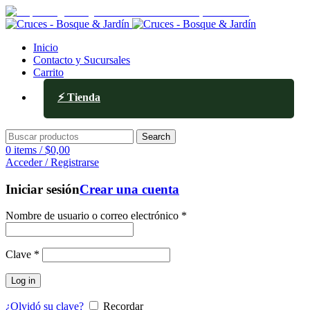
Av. Ejército de los Andes 336, Mendoza
Inicio
Contacto y Sucursales
Carrito
⚡ Tienda
Search
0
items
/
$
0,00
Acceder / Registrarse
Iniciar sesión
Crear una cuenta
Nombre de usuario o correo electrónico
*
Clave
*
Log in
¿Olvidó su clave?
Recordar