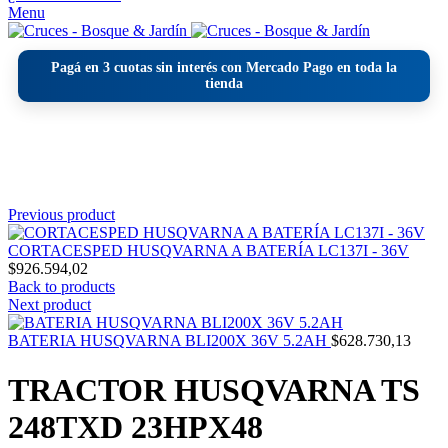
Menu
Pagá en
3 cuotas sin interés
con Mercado Pago en toda la
tienda
Click to enlarge
Previous product
CORTACESPED HUSQVARNA A BATERÍA LC137I - 36V
$
926.594,02
Back to products
Next product
BATERIA HUSQVARNA BLI200X 36V 5.2AH
$
628.730,13
TRACTOR HUSQVARNA TS
248TXD 23HPX48