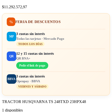
$
11.292.572,97
%
FERIA DE DESCUENTOS
3 cuotas sin interés
MP
Todas las tarjetas · Mercado Pago
TODOS LOS DÍAS
12 y 15 cuotas sin interés
QR
QR BNA+
Pedír el link de pago
3 cuotas sin interés
BBVA
Openpay · BBVA
VIERNES Y SÁBADO
TRACTOR HUSQVARNA TS 248TXD 23HPX48
1 disponibles