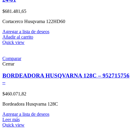
$
681.481,65
Cortacerco Husqvarna 122HD60
Agregar a lista de deseos
Añadir al carrito
Quick view
Comparar
Cerrar
BORDEADORA HUSQVARNA 128C – 952715756
–
$
460.071,82
Bordeadora Husqvarna 128C
Agregar a lista de deseos
Leer más
Quick view