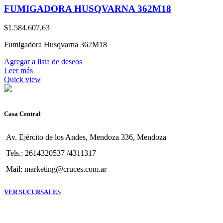
FUMIGADORA HUSQVARNA 362M18
$
1.584.607,63
Fumigadora Husqvarna 362M18
Agregar a lista de deseos
Leer más
Quick view
Casa Central
Av. Ejército de los Andes, Mendoza 336, Mendoza
Tels.: 2614320537 /4311317
Mail: marketing@cruces.com.ar
VER SUCURSALES